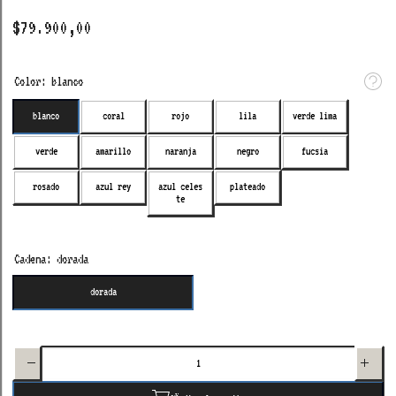
$79.900,00
Color:
blanco
blanco
coral
rojo
lila
verde lima
verde
amarillo
naranja
negro
fucsia
azul celes
rosado
azul rey
plateado
te
Cadena:
dorada
dorada
Aumentar
Disminuir
cantidad
cantidad
para 3D
para 3D
custom
custom
necklace
necklace
3
3 letters