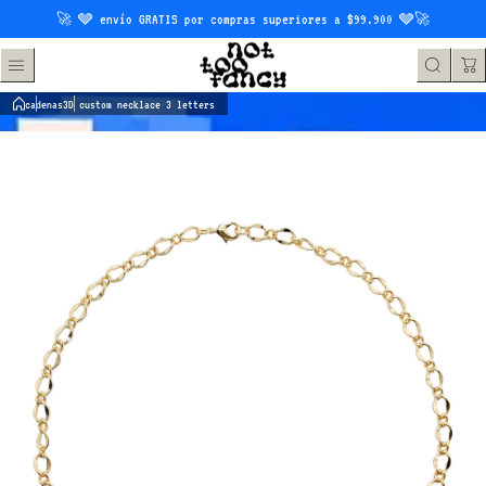
Saltar al contenido
🚀 🩶 envío GRATIS por compras superiores a $99.900 🩶🚀
cadenas
3D custom necklace 3 letters