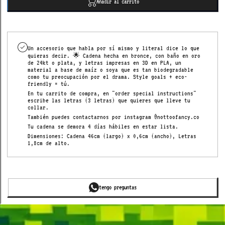
Añadir al carrito
letters
Un accesorio que habla por sí mismo y literal dice lo que
quieras decir. 🌟 Cadena hecha en bronce, con baño en oro
de 24kt o plata, y letras impresas en 3D en PLA, un
material a base de maíz o soya que es tan biodegradable
como tu preocupación por el drama.
Style goals + eco-
friendly = tú.
En tu carrito de compra, en "order special instructions"
escribe las letras (3 letras) que quieres que lleve tu
collar.
También puedes contactarnos por instagram @nottoofancy.co
Tu cadena se demora 4 días hábiles en estar lista.
Dimensiones: Cadena 46cm (largo) x 0,6cm (ancho), Letras
1,8cm de alto.
tengo preguntas