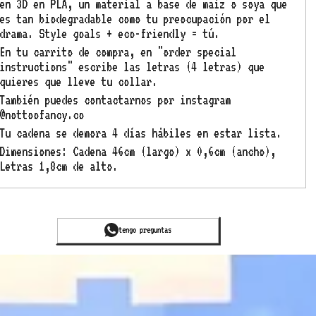
en 3D en PLA, un material a base de maíz o soya que
es tan biodegradable como tu preocupación por el
drama.
Style goals + eco-friendly = tú.
En tu carrito de compra, en "order special
instructions" escribe las letras (4 letras) que
quieres que lleve tu collar.
También puedes contactarnos por instagram
@nottoofancy.co
Tu cadena se demora 4 días hábiles en estar lista.
Dimensiones: Cadena 46cm (largo) x 0,6cm (ancho),
Letras 1,8cm de alto.
tengo preguntas
tengo preguntas