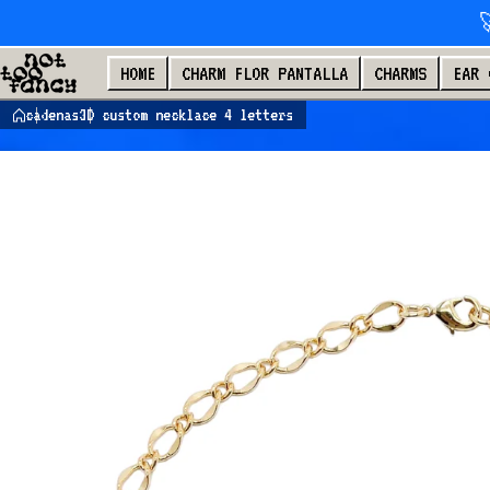
Saltar al contenido

HOME
CHARM FLOR PANTALLA
CHARMS
EAR 
cadenas
3D custom necklace 4 letters