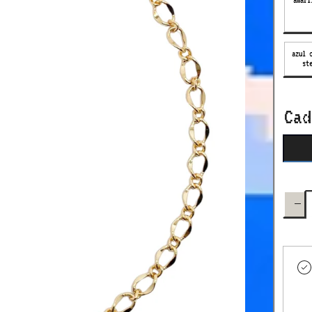
amari
azul 
st
azul 
st
Ca
Dismi
cant
para
cus
neck
4 let