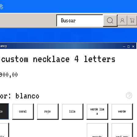
🚀
Buscar
 custom necklace 4 letters
900,00
lor:
blanco
verde lim
co
coral
rojo
lila
verde
a
coral
rojo
lila
verde lim
verde
a
llo
rosado
azul rey