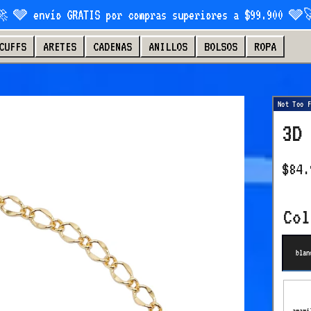
 🩶 envío GRATIS por compras superiores a $99.900 🩶
CUFFS
ARETES
CADENAS
ANILLOS
BOLSOS
ROPA
3D
$84.
Co
blan
amari