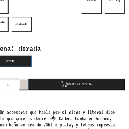
llo
rosado
azul rey
cele
plateado
e
cele
plateado
e
dena:
dorada
dorada
Aumentar
nuir
cantidad
idad
para 3D
 3D
custom
Añadir al carrito
tom
necklace
lace
4
Añadir al carrito
ters
letters
Un accesorio que habla por sí mismo y literal dice
lo que quieras decir. 🌟 Cadena hecha en bronce,
con baño en oro de 24kt o plata, y letras impresas