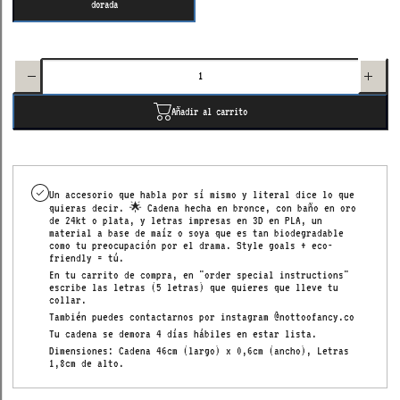
dorada
Aumentar
Disminuir
cantidad
cantidad
para 3D
para 3D
custom
custom
necklace
necklace
5
5 letters
Añadir al carrito
letters
Un accesorio que habla por sí mismo y literal dice lo que
quieras decir. 🌟 Cadena hecha en bronce, con baño en oro
de 24kt o plata, y letras impresas en 3D en PLA, un
material a base de maíz o soya que es tan biodegradable
como tu preocupación por el drama.
Style goals + eco-
friendly = tú.
En tu carrito de compra, en "order special instructions"
escribe las letras (5 letras) que quieres que lleve tu
collar.
También puedes contactarnos por instagram @nottoofancy.co
Tu cadena se demora 4 días hábiles en estar lista.
Dimensiones: Cadena 46cm (largo) x 0,6cm (ancho), Letras
1,8cm de alto.