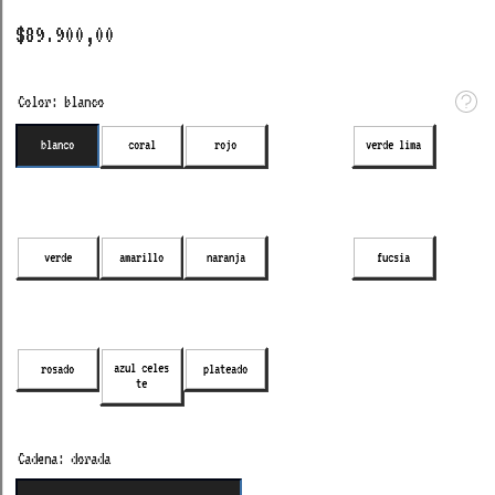
$89.900,00
Color:
blanco
blanco
coral
rojo
verde lima
verde
amarillo
naranja
fucsia
azul celes
rosado
plateado
te
Cadena:
dorada