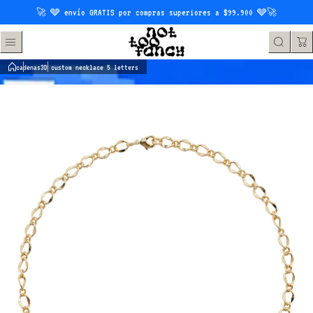
Saltar al contenido
🚀 🩶 envío GRATIS por compras superiores a $99.900 🩶🚀
cadenas
3D custom necklace 5 letters