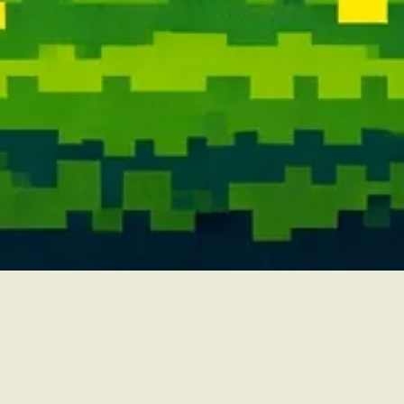
📍visítanos en
CL 84A 12A 04 Estudio 101
Breathe Eyewear - Bogotá
Contacto
regístrate en nuestro newsletter y serás el primero en enterarte de todo
🫨