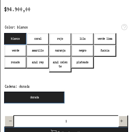
$94.900,00
Color:
blanco
blanco
coral
rojo
lila
verde lima
verde
amarillo
naranja
negro
fucsia
azul celes
rosado
azul rey
plateado
te
Cadena:
dorada
dorada
Aumentar
Disminuir
cantidad
cantidad
para 3D
para 3D
custom
custom
necklace
necklace
6
6 letters