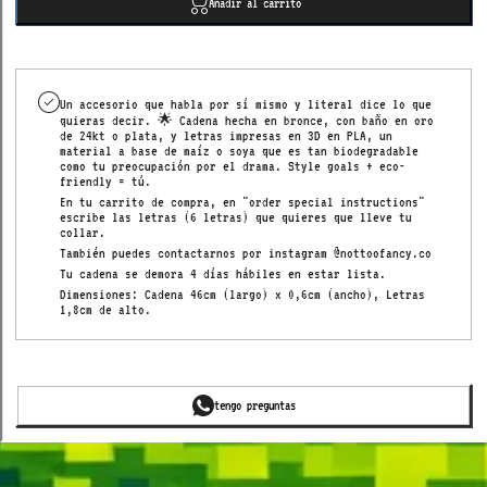
Añadir al carrito
letters
Un accesorio que habla por sí mismo y literal dice lo que
quieras decir. 🌟 Cadena hecha en bronce, con baño en oro
de 24kt o plata, y letras impresas en 3D en PLA, un
material a base de maíz o soya que es tan biodegradable
como tu preocupación por el drama.
Style goals + eco-
friendly = tú.
En tu carrito de compra, en "order special instructions"
escribe las letras (6 letras) que quieres que lleve tu
collar.
También puedes contactarnos por instagram @nottoofancy.co
Tu cadena se demora 4 días hábiles en estar lista.
Dimensiones: Cadena 46cm (largo) x 0,6cm (ancho), Letras
1,8cm de alto.
tengo preguntas