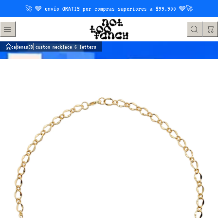
Saltar al contenido
🚀 🩶 envío GRATIS por compras superiores a $99.900 🩶🚀
cadenas
3D custom necklace 6 letters