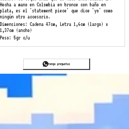
Hecha a mano en Colombia en bronce con baño en
plata, es el 'statement piece' que dice 'yo' como
ningún otro accesorio.
Dimensiones: Cadena 47cm, Letra 1,6cm (largo) x
1,37cm (ancho)
Peso: 5gr c/u
tengo preguntas
tengo preguntas