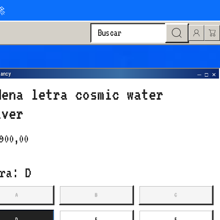
🚀
Buscar
dena letra cosmic water
lver
900,00
tra:
D
A
B
C
A
B
C
D
E
F