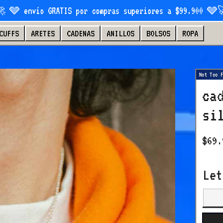
 🩶 envío GRATIS por compras superiores a $99.900 🩶
CUFFS
ARETES
CADENAS
ANILLOS
BOLSOS
ROPA
ca
si
$69.
Le