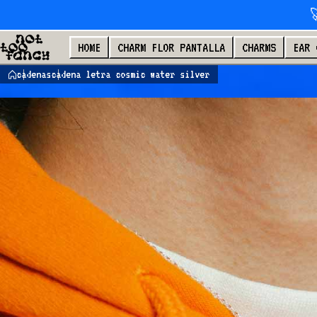
Saltar al contenido

HOME
CHARM FLOR PANTALLA
CHARMS
EAR 
cadenas
cadena letra cosmic water silver