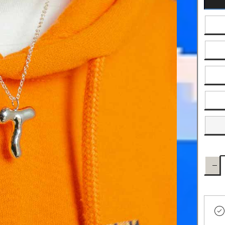
Dismi
cant
pa
cad
let
cos
wat
sil