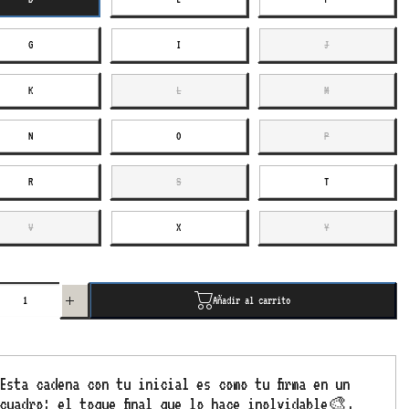
E
F
G
I
J
G
I
J
K
L
M
K
L
M
N
O
P
N
O
P
R
S
T
R
S
T
V
X
Y
nuir
Aumentar
V
X
Y
idad
cantidad
ra
para
ena
cadena
Añadir al carrito
ra
letra
mic
cosmic
Añadir al carrito
er
water
ver
silver
Esta cadena con tu inicial es como tu firma en un
cuadro: el toque final que lo hace inolvidable🎨.