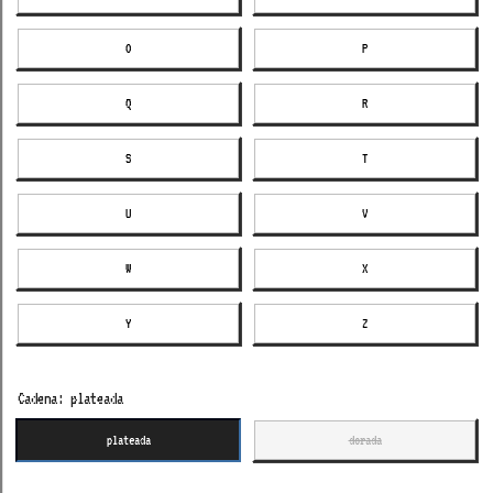
O
P
Q
R
S
T
U
V
W
X
Y
Z
Cadena:
plateada
plateada
dorada