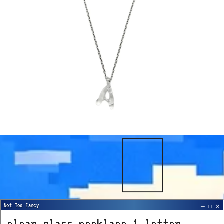
clear glass necklace 1 letter