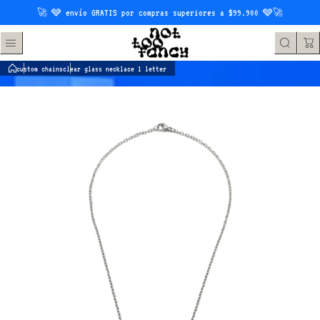
Saltar al contenido
🚀 🩶 envío GRATIS por compras superiores a $99.900 🩶🚀
custom chains
clear glass necklace 1 letter