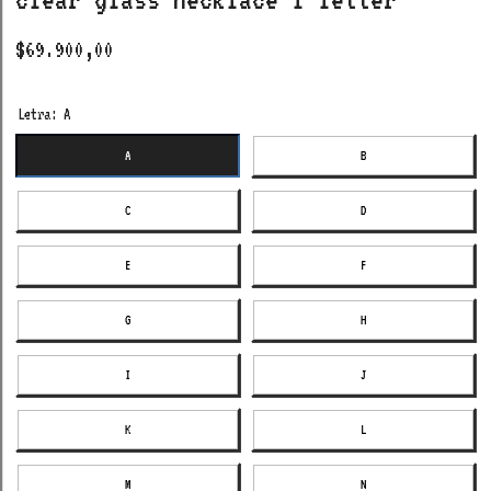
$69.900,00
Letra:
A
A
B
C
D
E
F
G
H
I
J
K
L
M
N