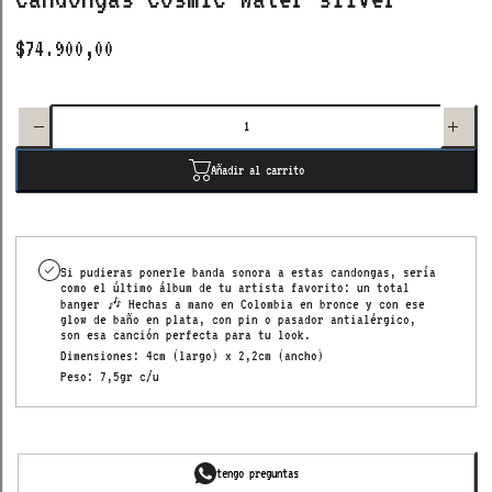
$74.900,00
Disminuir
Aumenta
cantidad
cantida
para
para
candongas
candonga
cosmic
cosmic
water
water
Añadir al carrito
silver
silver
Si pudieras ponerle banda sonora a estas candongas, sería
como el último álbum de tu artista favorito: un total
banger 🎶 Hechas a mano en Colombia en bronce y con ese
glow de baño en plata, con pin o pasador antialérgico,
son esa canción perfecta para tu look.
Dimensiones: 4cm (largo) x 2,2cm (ancho)
Peso: 7,5gr c/u
tengo preguntas