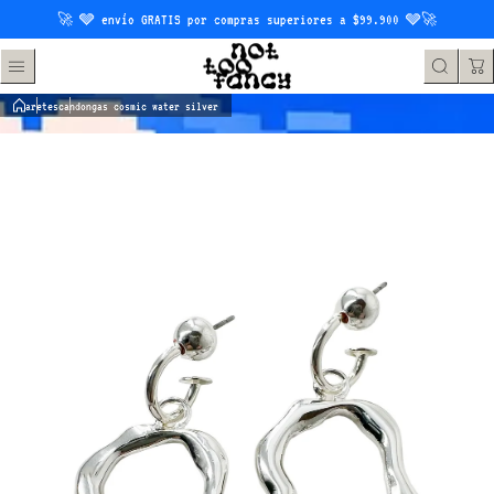
Saltar al contenido
🚀 🩶 envío GRATIS por compras superiores a $99.900 🩶🚀
aretes
candongas cosmic water silver