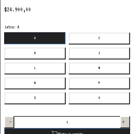
$24.900,00
Letra:
A
A
C
D
J
L
M
N
P
S
V
Disminuir
Aumenta
cantidad
cantida
para dije
para di
letra
letra
cosmic
cosmic
water
water
Añadir al carrito