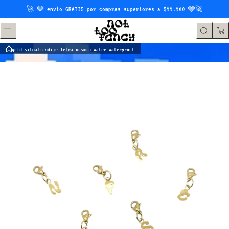
Saltar al contenido
🚀 🩶 envío GRATIS por compras superiores a $99.900 🩶🚀
gold situation
dije letra cosmic water waterproof