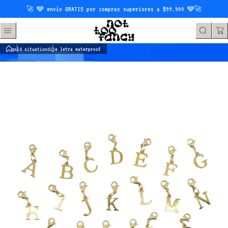
Saltar al contenido
🚀 🩶 envío GRATIS por compras superiores a $99.900 🩶🚀
gold situation
dije letra waterproof