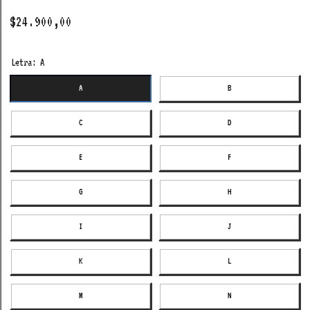
$24.900,00
Letra:
A
A
B
C
D
E
F
G
H
I
J
K
L
M
N