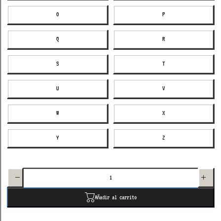
O
P
Q
R
S
T
U
V
W
X
Y
Z
Disminuir
Aumenta
cantidad
cantida
para dije
para di
letra
letra
waterproof
waterpro
Añadir al carrito