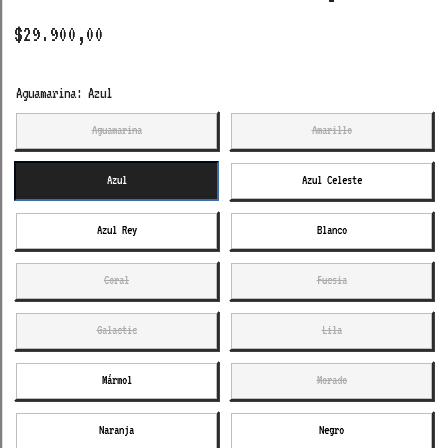
$29.900,00
Aguamarina:
Azul
Aguamarina
Amarillo
Azul
Azul Celeste
Azul Rey
Blanco
Coral
Fucsia
Galactic
Lila
Mármol
Morado
Naranja
Negro