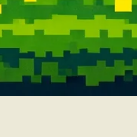
📍visítanos en
CL 84A 12A 04 Estudio 101
Breathe Eyewear - Bogotá
Contacto
regístrate en nuestro newsletter y serás el primero en enterarte de todo