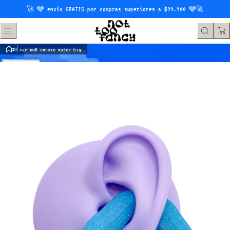
Saltar al contenido
🚀 🩶 envío GRATIS por compras superiores a $99.900 🩶🚀
3D ear cuff cosmic water big