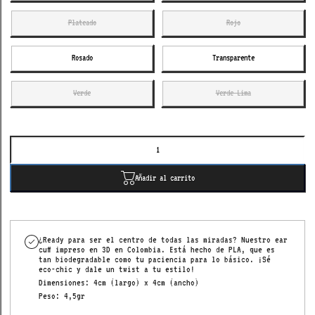
Plateado
Rojo
Rosado
Transparente
Verde
Verde Lima
Añadir al carrito
¿Ready para ser el centro de todas las miradas? Nuestro ear
cuff impreso en 3D en Colombia. Está hecho de PLA, que es
tan biodegradable como tu paciencia para lo básico. ¡Sé
eco-chic y dale un twist a tu estilo!
Dimensiones: 4cm (largo) x 4cm (ancho)
Peso: 4,5gr