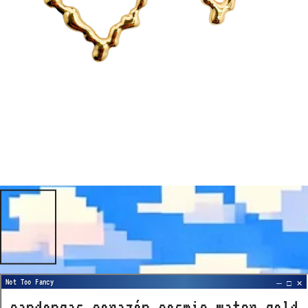
candongas corazón cosmic water gold