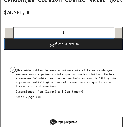
$74.900,00
Disminuir
Aumenta
cantidad
cantida
para
para
candongas
candonga
corazón
corazón
cosmic
cosmic
water
water
Añadir al carrito
gold
gold
¿Has oído hablar de amor a primera vista? Estas candongas
son ese amor a primera vista que no puedes olvidar. Hechas
a mano en Colombia, en bronce con baño en oro de 24kt y pin
o pasador antialérgico,
son el toque cósmico que te va a
llevar a otra dimensión.
Dimensiones: 4cm (largo) x 2,2cm (ancho)
Peso: 7,5gr c/u
tengo preguntas