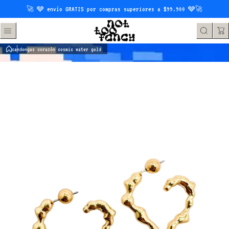
Saltar al contenido
🚀 🩶 envío GRATIS por compras superiores a $99.900 🩶🚀
candongas corazón cosmic water gold