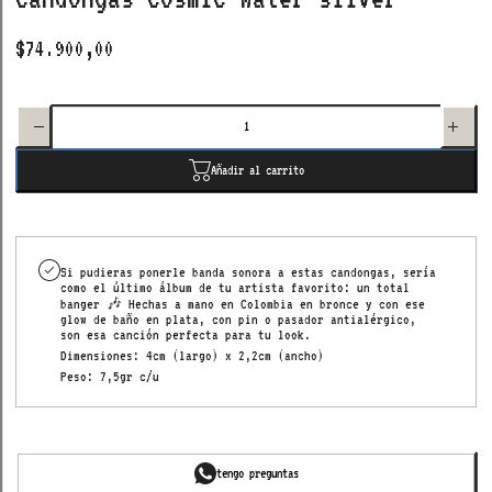
$74.900,00
Disminuir
Aumenta
cantidad
cantida
para
para
candongas
candonga
cosmic
cosmic
water
water
Añadir al carrito
silver
silver
Si pudieras ponerle banda sonora a estas candongas, sería
como el último álbum de tu artista favorito: un total
banger 🎶 Hechas a mano en Colombia en bronce y con ese
glow de baño en plata, con pin o pasador antialérgico,
son esa canción perfecta para tu look.
Dimensiones: 4cm (largo) x 2,2cm (ancho)
Peso: 7,5gr c/u
tengo preguntas