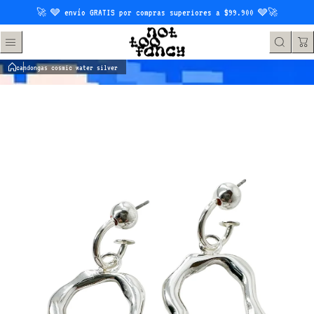
Saltar al contenido
🚀 🩶 envío GRATIS por compras superiores a $99.900 🩶🚀
candongas cosmic water silver