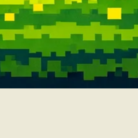
📍visítanos en
CL 84A 12A 04 Estudio 101
Breathe Eyewear - Bogotá
Contacto
regístrate en nuestro newsletter y serás el primero en enterarte de todo
🫨