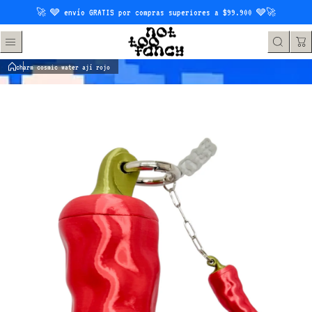
Saltar al contenido
🚀 🩶 envío GRATIS por compras superiores a $99.900 🩶🚀
charm cosmic water ají rojo