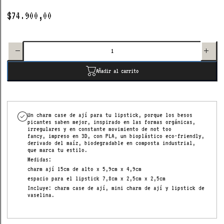
$74.900,00
Disminuir
Aumentar
cantidad
cantidad
para
para
charm
charm
cosmic
cosmic
water ají
water
Añadir al carrito
rojo
ají rojo
Un charm case de ají para tu lipstick, porque los besos
picantes saben mejor, inspirado
en las formas orgánicas,
irregulares y en constante movimiento de not too
fancy,
impreso en 3D, con PLA, un bioplástico eco-friendly,
derivado del maíz, biodegradable en composta industrial,
que marca tu estilo.
Medidas:
charm ají 15cm de alto x 5,9cm x 4,9cm
espacio para el lipstick 7,8cm x 2,5cm x 2,5cm
Incluye: charm case de ají, mini charm de ají y lipstick de
vaselina.