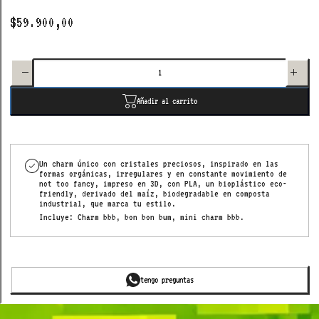
$59.900,00
Aumentar
Disminuir
cantidad
cantidad
para
para
charm
charm
cosmic
cosmic
water
water bbb
bbb
Añadir al carrito
rosado
rosado
Un charm único con cristales preciosos, inspirado
en las
formas orgánicas, irregulares y en constante movimiento de
not too fancy,
impreso en 3D, con PLA, un bioplástico eco-
friendly, derivado del maíz, biodegradable en composta
industrial, que marca tu estilo.
Incluye: Charm bbb, bon bon bum, mini charm bbb.
tengo preguntas