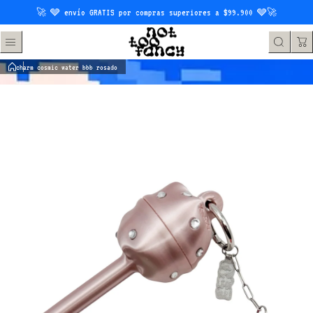
Saltar al contenido
🚀 🩶 envío GRATIS por compras superiores a $99.900 🩶🚀
charm cosmic water bbb rosado