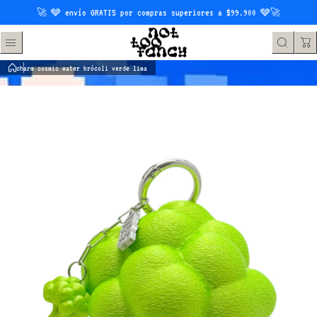
Saltar al contenido
🚀 🩶 envío GRATIS por compras superiores a $99.900 🩶🚀
charm cosmic water brócoli verde lima