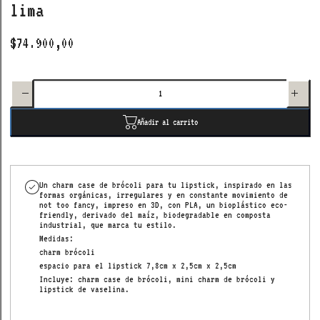
lima
$74.900,00
Disminuir
Aumentar
cantidad
cantidad
para
para
charm
charm
cosmic
cosmic
water
water
brócoli
brócoli
Añadir al carrito
verde
verde
lima
lima
Un charm case de brócoli para tu lipstick, inspirado
en las
formas orgánicas, irregulares y en constante movimiento de
not too fancy,
impreso en 3D, con PLA, un bioplástico eco-
friendly, derivado del maíz, biodegradable en composta
industrial, que marca tu estilo.
Medidas:
charm brócoli
espacio para el lipstick 7,8cm x 2,5cm x 2,5cm
Incluye: charm case de brócoli, mini charm de brócoli y
lipstick de vaselina.