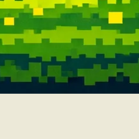
📍visítanos en
CL 84A 12A 04 Estudio 101
Breathe Eyewear - Bogotá
Contacto
regístrate en nuestro newsletter y serás el primero en enterarte de todo