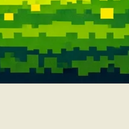
📍visítanos en
CL 84A 12A 04 Estudio 101
Breathe Eyewear - Bogotá
Contacto
regístrate en nuestro newsletter y serás el primero en enterarte de todo