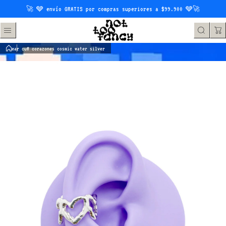
Saltar al contenido
🚀 🩶 envío GRATIS por compras superiores a $99.900 🩶🚀
ear cuff corazones cosmic water silver