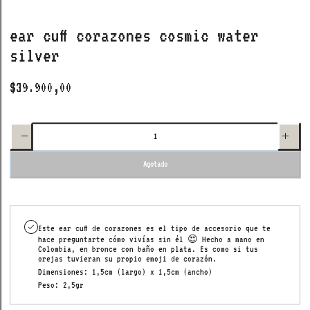
ear cuff corazones cosmic water
silver
$39.900,00
Disminuir
Aumenta
cantidad
cantida
para ear
para ea
cuff
cuff
corazones
corazone
cosmic
cosmic
water
water
Agotado
silver
silver
Este ear cuff de corazones es el tipo de accesorio que te
hace preguntarte cómo vivías sin él 😍 Hecho a mano en
Colombia, en bronce con baño en plata. Es como si tus
orejas tuvieran su propio emoji de corazón.
Dimensiones: 1,5cm (largo) x 1,5cm (ancho)
Peso: 2,5gr