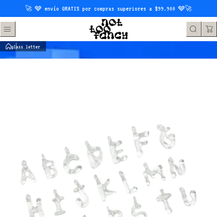
Saltar al contenido
🚀 🩶 envío GRATIS por compras superiores a $99.900 🩶🚀
glass letter