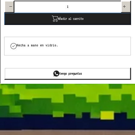
cantidad
cantidad
para
para
glass
glass
letter
letter
Añadir al carrito
Hecha a mano en vidrio.
tengo preguntas