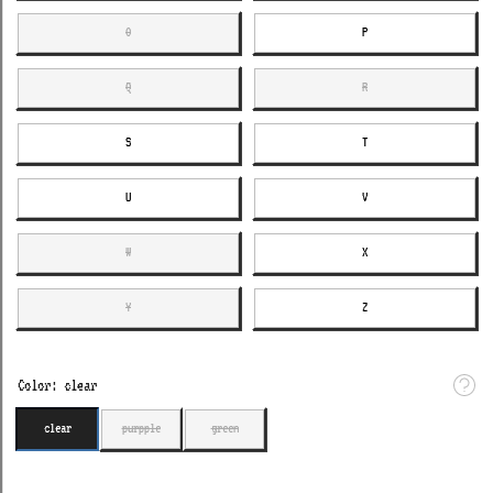
O
P
Q
R
S
T
U
V
W
X
Y
Z
Color:
clear
clear
purpple
green
Disminuir
Aumentar