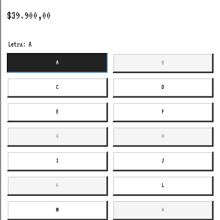
$39.900,00
Letra:
A
A
B
C
D
E
F
G
H
I
J
K
L
M
N